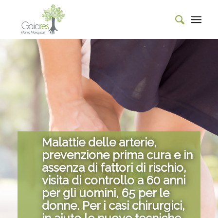
Malattie delle arterie,
prevenzione prima cura e in
assenza di fattori di rischio,
visita di controllo a 60 anni
per gli uomini, 65 per le
donne. Per i casi chirurgici,