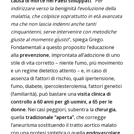
causa di morte nei Paesi sviluppati
. “
Per
indirizzare verso la benignità l’evoluzione della
malattia, che colpisce soprattutto in età avanzata
ma che non lascia indenni anche tanti
cinquantenni, serve intervenire con metodiche
giuste al momento giusto
“, spiega Grego.
Fondamentali a questo proposito l’educazione
alla
prevenzione
, improntata all’adozione di uno
stile di vita corretto – niente fumo, più movimento
e un regime dietetico attento – e, in caso di
assenza di fattori di rischio, quali ipertensione,
fumo, diabete, ipercolesterolemia, fattori genetici
(familiarità), può bastare una
visita clinica di
controllo a 60 anni per gli uomini, a 65 per le
donne
. Nei casi peggiori, subentra la
chirurgia
,
quella
tradizionale “aperta”
, che corregge
l’aneurisma sostituendo il tratto aortico malato
con una protesi sintetica o quella
endovascolare
,