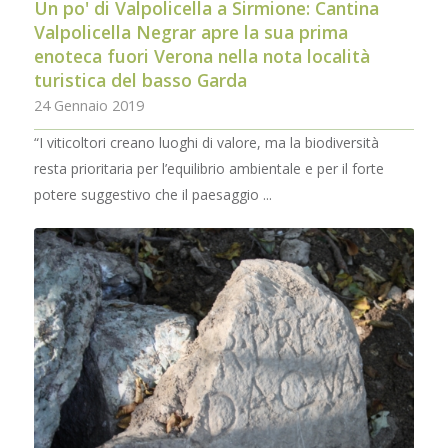
Un po' di Valpolicella a Sirmione: Cantina
Valpolicella Negrar apre la sua prima
enoteca fuori Verona nella nota località
turistica del basso Garda
24 Gennaio 2019
“I viticoltori creano luoghi di valore, ma la biodiversità
resta prioritaria per l’equilibrio ambientale e per il forte
potere suggestivo che il paesaggio ...