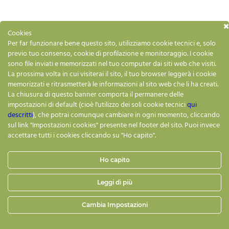
Cookies
Per far funzionare bene questo sito, utilizziamo cookie tecnici e, solo
previo tuo consenso, cookie di profilazione e monitoraggio. I cookie
sono file inviati e memorizzati nel tuo computer dai siti web che visiti.
La prossima volta in cui visiterai il sito, il tuo browser leggerà i cookie
Gaiares Comunicazione di Marina Meneguzzi
memorizzati e ritrasmetterà le informazioni al sito web che li ha creati.
Via Gambato, 4 – 35031 Abano Terme
La chiusura di questo banner comporta il permanere delle
P.iva: 04318540285 – C.F.: MNGMRN64B64G224F
impostazioni di default (cioè l'utilizzo dei soli cookie tecnici
qui
email:
info@gaiares.it
–
marina.meneguzzi@pcert.it
descritti
), che potrai comunque cambiare in ogni momento, cliccando
sul link "Impostazioni cookies" presente nel footer del sito. Puoi invece
Privacy Policy
accettare tutti i cookies cliccando su "Ho capito".
Cookies policy
Impostazioni Cookies
Ho capito
Leggi di più
Cambia Impostazioni
Powered by
Netbanana