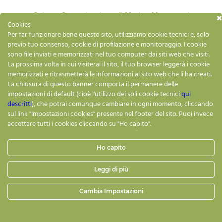
Gaiares Comunicazione di Marina Meneguzzi
Cookies
Via Gambato, 4 – 35031 Abano Terme
P.iva: 04318540285 – C.F.: MNGMRN64B64G224F
Per far funzionare bene questo sito, utilizziamo cookie tecnici e, solo
email:
info@gaiares.it
–
marina.meneguzzi@pcert.it
previo tuo consenso, cookie di profilazione e monitoraggio. I cookie
sono file inviati e memorizzati nel tuo computer dai siti web che visiti.
Privacy Policy
La prossima volta in cui visiterai il sito, il tuo browser leggerà i cookie
Cookies policy
memorizzati e ritrasmetterà le informazioni al sito web che li ha creati.
La chiusura di questo banner comporta il permanere delle
Impostazioni Cookies
impostazioni di default (cioè l'utilizzo dei soli cookie tecnici
qui
descritti
), che potrai comunque cambiare in ogni momento, cliccando
sul link "Impostazioni cookies" presente nel footer del sito. Puoi invece
accettare tutti i cookies cliccando su "Ho capito".
Ho capito
Powered by
Netbanana
Leggi di più
Cambia Impostazioni